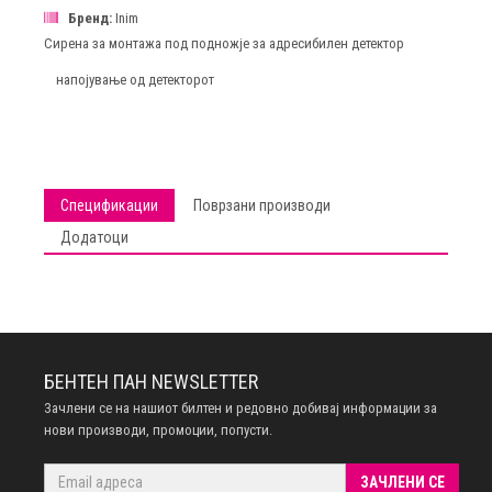
Бренд:
Inim
Сирена за монтажа под подножје за адресибилен детектор
напојување од детекторот
Спецификации
Поврзани производи
Додатоци
БЕНТЕН ПАН NEWSLETTER
Зачлени се на нашиот билтен и редовно добивај информации за
нови производи, промоции, попусти.
ЗАЧЛЕНИ СЕ