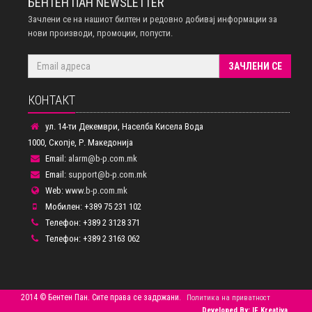
БЕНТЕН ПАН NEWSLETTER
Зачлени се на нашиот билтен и редовно добивај информации за
нови производи, промоции, попусти.
ЗАЧЛЕНИ СЕ
КОНТАКТ
ул. 14-ти Декември, Населба Кисела Вода
1000, Скопје, Р. Македонија
Email:
alarm@b-p.com.mk
Email:
support@b-p.com.mk
Web:
www.b-p.com.mk
Мобилен: +389 75 231 102
Телефон: +389 2 3128 371
Телефон: +389 2 3163 062
2014 © Бентен Пан. Сите права се задржани.
Политика на приватност
Developed By: IF Kreativa