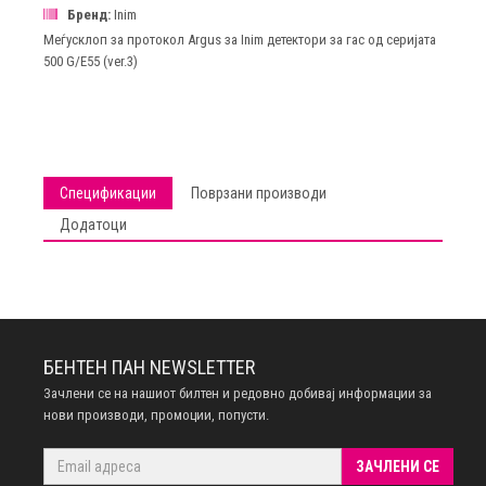
Бренд:
Inim
Меѓусклоп за протокол Argus за Inim детектори за гас од серијата
500 G/E55 (ver.3)
Спецификации
Поврзани производи
Додатоци
БЕНТЕН ПАН NEWSLETTER
Зачлени се на нашиот билтен и редовно добивај информации за
нови производи, промоции, попусти.
ЗАЧЛЕНИ СЕ