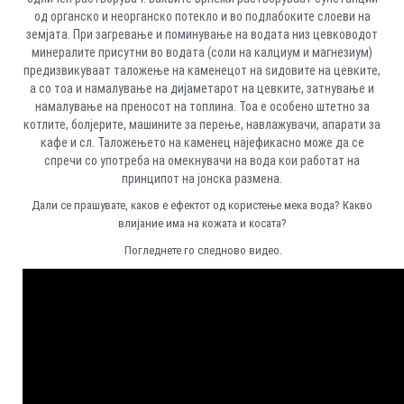
од органско и неорганско потекло и во подлабоките слоеви на
земјата. При загревање и поминување на водата низ цевководот
минералите присутни во водата (соли на калциум и магнезиум)
предизвикуваат таложење на каменецот на ѕидовите на цевките,
а со тоа и намалување на дијаметарот на цевките, затнување и
намалување на преносот на топлина. Тоа е особено штетно за
котлите, болјерите, машините за перење, навлажувачи, апарати за
кафе и сл. Таложењето на каменец најефикасно може да се
спречи со употреба на омекнувачи на вода кои работат на
принципот на јонска размена.
Дали се прашувате, каков е ефектот од користење мека вода? Какво
влијание има на кожата и косата?
Погледнете го следново видео.