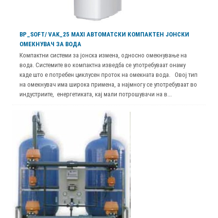
BP_SOFT/ VAK_25 MAXI АВТОМАТСКИ КОМПАКТЕН ЈОНСКИ
ОМЕКНУВАЧ ЗА ВОДА
Компактни системи за јонска измена, односно омекнување на
вода. Системите во компактна изведба се употребуваат онаму
каде што е потребен циклусен проток на омекната вода. Овој тип
на омекнувач има широка примена, а најмногу се употребуваат во
индустриите, енергетиката, кај мали потрошувачи на в...