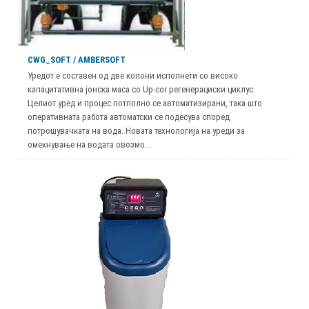
CWG_SOFT / AMBERSOFT
Уредот е составен од две колони исполнети со високо
капацитативна јонска маса со Up-cor регенерациски циклус.
Целиот уред и процес потполно се автоматизирани, така што
оперативната работа автоматски се подесува според
потрошувачката на вода. Новата технологија на уреди за
омекнување на водата овозмо...