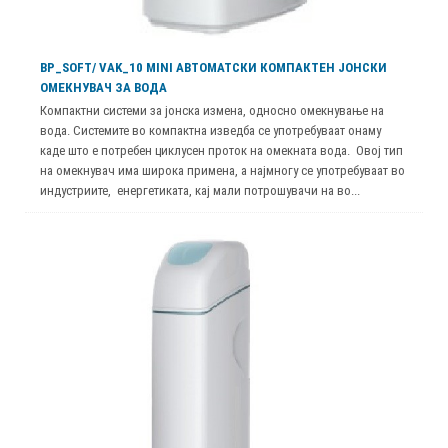
BP_SOFT/ VAK_10 MINI АВТОМАТСКИ КОМПАКТЕН ЈОНСКИ
ОМЕКНУВАЧ ЗА ВОДА
Компактни системи за јонска измена, односно омекнување на
вода. Системите во компактна изведба се употребуваат онаму
каде што е потребен циклусен проток на омекната вода. Овој тип
на омекнувач има широка примена, а најмногу се употребуваат во
индустриите, енергетиката, кај мали потрошувачи на во...