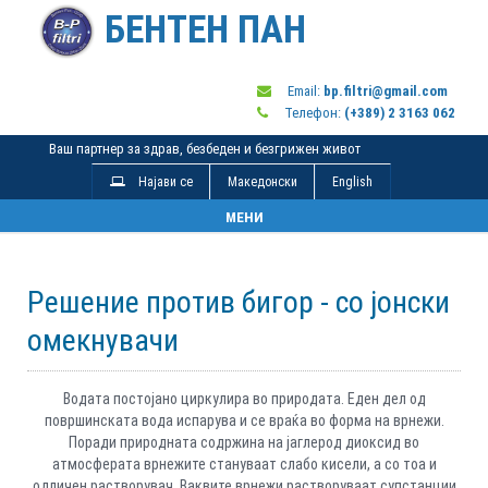
БЕНТЕН ПАН
Email:
bp.filtri@gmail.com
Телефон:
(+389) 2 3163 062
Ваш партнер за здрав, безбеден и безгрижен живот
Најави се
Македонски
English
Toggle
МЕНИ
navigation
Решение против бигор - со јонски
омекнувачи
Водата постојано циркулира во природата. Еден дел од
површинската вода испарува и се враќа во форма на врнежи.
Поради природната содржина на јаглерод диоксид во
атмосферата врнежите стануваат слабо кисели, а со тоа и
одличен растворувач. Ваквите врнежи растворуваат супстанции