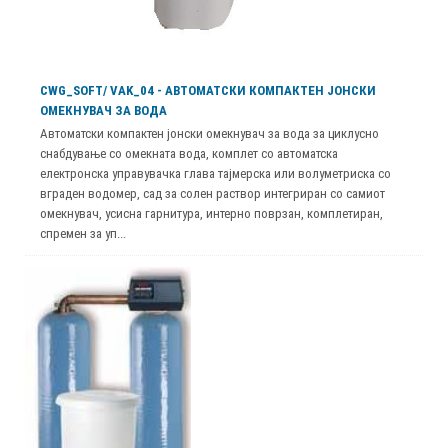
CWG_SOFT/ VAK_04 - АВТОМАТСКИ КОМПАКТЕН ЈОНСКИ
ОМЕКНУВАЧ ЗА ВОДА
Автоматски компактен јонски омекнувач за вода за циклусно
снабдување со омекната вода, комплет со автоматска
електронска управувачка глава тајмерска или волуметриска со
вграден водомер, сад за солен раствор интегриран со самиот
омекнувач, усисна гарнитура, интерно поврзан, комплетиран,
спремен за уп...