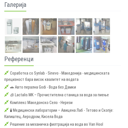
Галерија
Референци
Соработка со Synlab - Sinevo - Македонија - медицинската
прецизност бара висок квалитет на водата
🚗 Авто перална Godi - Вода без Дамки
🧊 Lactalis MK – Прочистителна станица за вода за пиење
Комплекс Македонско Село - Нерези
🧪 Медицински лаборатории – Авицена Лаб - Тетово и Скопје:
Капиштец, Аеродром, Кисела Вода
Решение за механичка филтрација на вода во Van Hool