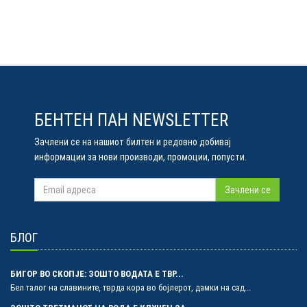
БЕНТЕН ПАН NEWSLETTER
Зачлени се на нашиот билтен и редовно добивај
информации за нови производи, промоции, попусти.
Зачлени се
БЛОГ
БИГОР ВО СКОПЈЕ: ЗОШТО ВОДАТА Е ТВР...
Бел талог на славините, тврда кора во бојлерот, дамки на сад...