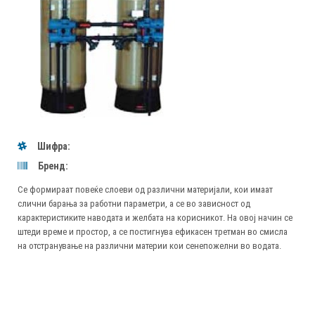
Шифра:
Бренд:
Се формираат повеќе слоеви од различни материјали, кои имаат
слични барања за работни параметри, а се во зависност од
карактеристиките наводата и желбата на корисникот. На овој начин се
штеди време и простор, а се постигнува ефикасен третман во смисла
на отстранување на различни материи кои сенепожелни во водата.