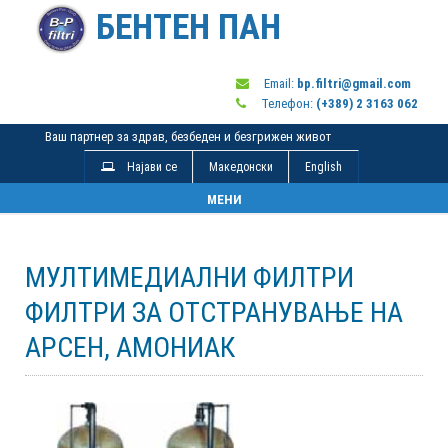
БЕНТЕН ПАН
Email:
bp.filtri@gmail.com
Телефон:
(+389) 2 3163 062
Ваш партнер за здрав, безбеден и безгрижен живот
Најави се
Македонски
English
Toggle
МЕНИ
navigation
МУЛТИМЕДИАЛНИ ФИЛТРИ
ФИЛТРИ ЗА ОТСТРАНУВАЊЕ НА
АРСЕН, АМОНИАК