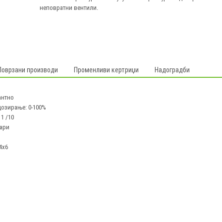
неповратни вентили.
Поврзани производи
Променливи кертриџи
Надоградби
антно
дозирање: 0-100%
 1 /10
бари
4x6