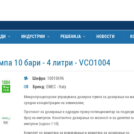
ОДИ
ИНДУСТРИИ
РЕШЕНИЈА
НОВОСТИ
К
па 10 бари - 4 литри - VCO1004
Шифра:
10010696
Бренд:
EMEC - Italy
Микропроцесорски управувана дозирна пумпа за дозирање на м
средни концентрации на хемикалии,
Протокот за дозирање е одреден преку потенциометар за подесу
број на импулси. Kонстантно дозирање со мозност и за делител н
импулси (однос 1:10).
Kомплет со арматура за всмукување и арматура за дозирање со