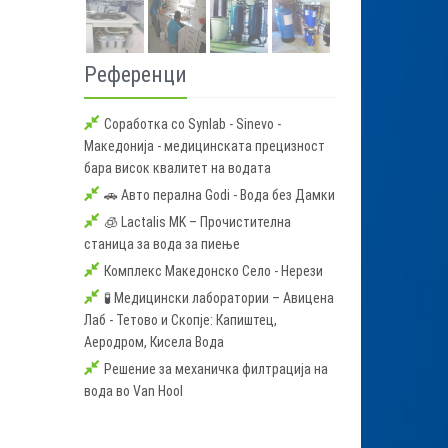
Референци
Соработка со Synlab - Sinevo -
Македонија - медицинската прецизност
бара висок квалитет на водата
🚗 Авто перална Godi - Вода без Дамки
🧊 Lactalis MK – Прочистителна
станица за вода за пиење
Комплекс Македонско Село - Нерези
🧪 Медицински лаборатории – Авицена
Лаб - Тетово и Скопје: Капиштец,
Аеродром, Кисела Вода
Решение за механичка филтрација на
вода во Van Hool