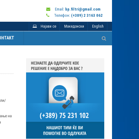
Email:
bp.filtri@gmail.com
Телефон:
(+389) 2 3163 062
Најави се
Македонски
English
ОНТАКТ
али/
вање на
а