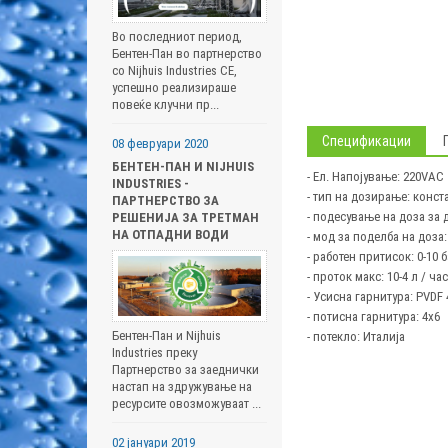
Во последниот период,
Бентен-Пан во партнерство
со Nijhuis Industries CE,
успешно реализираше
повеќе клучни пр...
Спецификации
08 февруари 2020
БЕНТЕН-ПАН И NIJHUIS
- Ел. Напојување: 220VAC
INDUSTRIES -
- тип на дозирање: конст
ПАРТНЕРСТВО ЗА
- подесување на доза за 
РЕШЕНИЈА ЗА ТРЕТМАН
НА ОТПАДНИ ВОДИ
- мод за поделба на доза:
- работен притисок: 0-10 
- проток макс: 10-4 л / час
- Усисна гарнитура: PVDF 
- потисна гарнитура: 4x6
Бентен-Пан и Nijhuis
- потекло: Италија
Industries преку
Партнерство за заеднички
настап на здружување на
ресурсите овозможуваат ...
02 јануари 2019